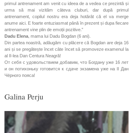
primul antrenament am venit cu ideea de a vedea ce prezintă și
urma să mai vizităm câteva cluburi, dar după primul
antrenament, copilul nostru era deja hotărât că el va merge
anume aici. E foarte entuziasmat până în prezent și dupa fiecare
antrenament vine plin de emoții pozitive.”
Dadu Elena
, mama lui Dadu Bogdan (6 ani).
Din partea noastră, adăugăm cu plăcere că Bogdan are deja 16
ani și se pregătește încet câte încet să promoveze examenul la
al II-lea Dan Centura Neagră!
От себя с удовольствием добавим, что Богдану уже 16 лет
и он потихоньку готовится к сдаче экзамена уже на II Дан
Чёрного пояса!
Galina Perju