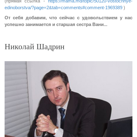
(прямая ссылка -
https://mama.md/topic/50120-vostochnye-
edinoborstva/?page=2&tab=comments#comment-1969389
)
От себя добавим, что сейчас с удовольствием у нас
успешно занимается и старшая сестра Вани...
Николай Шадрин