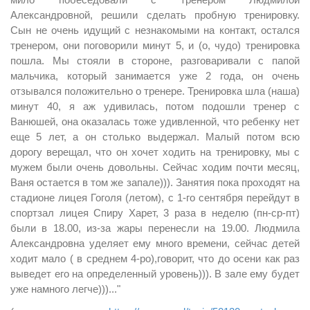
Александровной, решили сделать пробную тренировку.
Сын не очень идущий с незнакомыми на контакт, остался
тренером, они поговорили минут 5, и (о, чудо) тренировка
пошла. Мы стояли в стороне, разговаривали с папой
мальчика, который занимается уже 2 года, он очень
отзывался положительно о тренере. Тренировка шла (наша)
минут 40, я аж удивилась, потом подошли тренер с
Ванюшей, она оказалась тоже удивленной, что ребенку нет
еще 5 лет, а он столько выдержал. Малый потом всю
дорогу верещал, что он хочет ходить на тренировку, мы с
мужем были очень довольны. Сейчас ходим почти месяц,
Ваня остается в том же запале))). Занятия пока проходят на
стадионе лицея Гоголя (летом), с 1-го сентября перейдут в
спортзал лицея Спиру Харет, 3 раза в неделю (пн-ср-пт)
были в 18.00, из-за жары перенесли на 19.00. Людмила
Александровна уделяет ему много времени, сейчас детей
ходит мало ( в среднем 4-ро),говорит, что до осени как раз
выведет его на определенный уровень))). В зале ему будет
уже намного легче)))..."