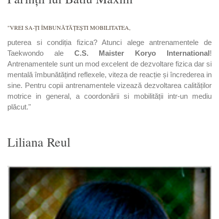
"VREI SA-ȚI ÎMBUNĂTĂȚEȘTI MOBILITATEA,
puterea si condiția fizica? Atunci alege antrenamentele de
Taekwondo ale
C.S. Maister Koryo International
!
Antrenamentele sunt un mod excelent de dezvoltare fizica dar si
mentală îmbunătățind reflexele, viteza de reacție și încrederea in
sine. Pentru copii antrenamentele vizează dezvoltarea calităților
motrice in general, a coordonării si mobilității intr-un mediu
plăcut."
Liliana Reul