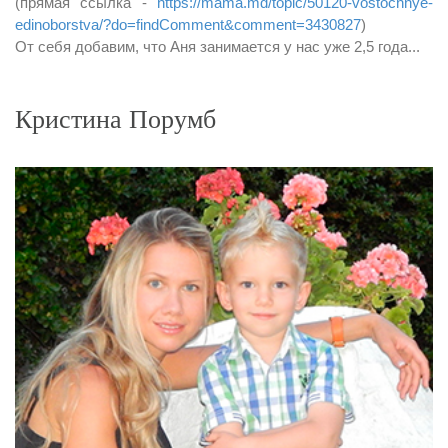
(прямая ссылка -
https://mama.md/topic/50120-vostochnye-
edinoborstva/?do=findComment&comment=3430827
)
От себя добавим, что Аня занимается у нас уже 2,5 года...
Кристина Порумб