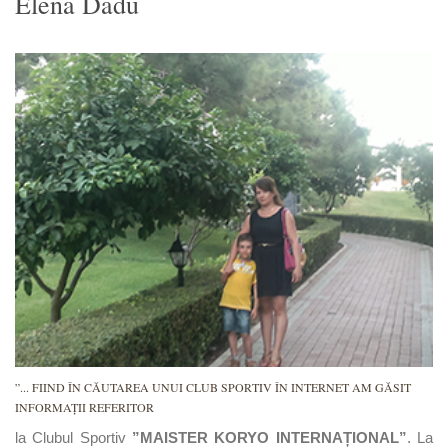
Elena Dadu
”... FIIND ÎN CĂUTAREA UNUI CLUB SPORTIV ÎN INTERNET AM GĂSIT
INFORMAȚII REFERITOR
la Clubul Sportiv
”MAISTER KORYO INTERNAȚIONAL”
. La