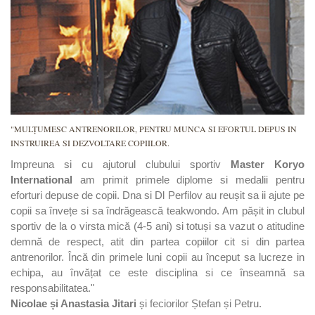
"MULȚUMESC ANTRENORILOR, PENTRU MUNCA SI EFORTUL DEPUS IN
INSTRUIREA SI DEZVOLTARE COPIILOR.
Impreuna si cu ajutorul clubului sportiv
Master Koryo
International
am primit primele diplome si medalii pentru
eforturi depuse de copii. Dna si Dl Perfilov au reușit sa ii ajute pe
copii sa învețe si sa îndrăgească teakwondo. Am pășit in clubul
sportiv de la o virsta mică (4-5 ani) si totuși sa vazut o atitudine
demnă de respect, atit din partea copiilor cit si din partea
antrenorilor. Încă din primele luni copii au început sa lucreze in
echipa, au învățat ce este disciplina si ce înseamnă sa
responsabilitatea."
Nicolae și Anastasia Jitari
și feciorilor Ștefan și Petru.