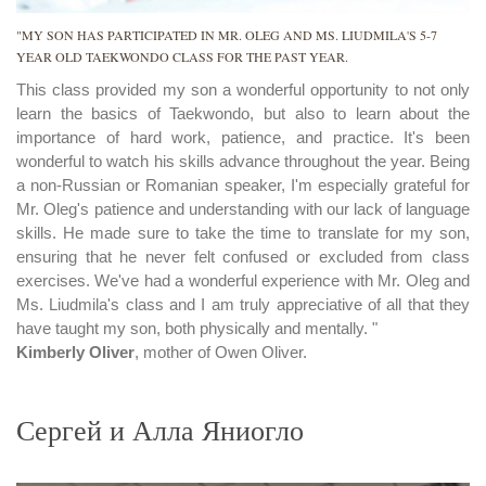
"MY SON HAS PARTICIPATED IN MR. OLEG AND MS. LIUDMILA'S 5-7
YEAR OLD TAEKWONDO CLASS FOR THE PAST YEAR.
This class provided my son a wonderful opportunity to not only
learn the basics of Taekwondo, but also to learn about the
importance of hard work, patience, and practice. It's been
wonderful to watch his skills advance throughout the year. Being
a non-Russian or Romanian speaker, I'm especially grateful for
Mr. Oleg's patience and understanding with our lack of language
skills. He made sure to take the time to translate for my son,
ensuring that he never felt confused or excluded from class
exercises. We've had a wonderful experience with Mr. Oleg and
Ms. Liudmila's class and I am truly appreciative of all that they
have taught my son, both physically and mentally. "
Kimberly Oliver
, mother of Owen Oliver.
Сергей и Алла Яниогло