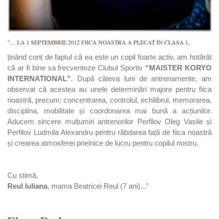
"… LA 1 SEPTEMBRIE 2012 FIICA NOASTRA A PLECAT ÎN CLASA 1,
ținând cont de faptul că ea este un copil foarte activ, am hotărât
că ar fi bine sa frecventeze Clubul Sportiv
“MAISTER KORYO
INTERNATIONAL”
. După câteva luni de antrenamente, am
observat că acestea au unele determinări majore pentru fiica
noastră, precum: concentrarea, controlul, echilibrul, memorarea,
disciplina, mobilitate și coordonarea mai bună a acțiunilor.
Aducem sincere mulțumiri antrenorilor Perfilov Oleg Vasile și
Perfilov Ludmila Alexandru pentru răbdarea față de fiica noastră
și crearea atmosferei prielnice de lucru pentru copilul nostru.
Cu stimă,
Reul Iuliana
, mama Beatricei Reul (7 ani)..."