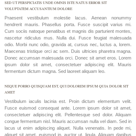
SED UT PERSPICIATIS UNDE OMNIS ISTE NATUS ERROR SIT
VOLUPTATEM ACCUSANTIUM DOLORE
Praesent vestibulum molestie lacus. Aenean nonummy
hendrerit mauris. Phasellus porta. Fusce suscipit varius mi.
Cum sociis natoque penatibus et magnis dis parturient montes,
nascetur ridiculus mus. Nulla dui. Fusce feugiat malesuada
odio. Morbi nunc odio, gravida at, cursus nec, luctus a, lorem.
Maecenas tristique orci ac sem. Duis ultricies pharetra magna.
Donec accumsan malesuada orci. Donec sit amet eros. Lorem
ipsum dolor sit amet, consectetuer adipiscing elit. Mauris
fermentum dictum magna. Sed laoreet aliquam leo.
NEQUE PORRO QUISQUAM EST, QUI DOLOREM IPSUM QUIA DOLOR SIT
AMET
Vestibulum iaculis lacinia est. Proin dictum elementum velit.
Fusce euismod consequat ante. Lorem ipsum dolor sit amet,
consectetuer adipiscing elit. Pellentesque sed dolor. Aliquam
congue fermentum nisl. Mauris accumsan nulla vel diam. Sed in
lacus ut enim adipiscing aliquet. Nulla venenatis. In pede mi,
aliquet sit amet, euismod in, auctor ut, ligula. Aliquam dapibus