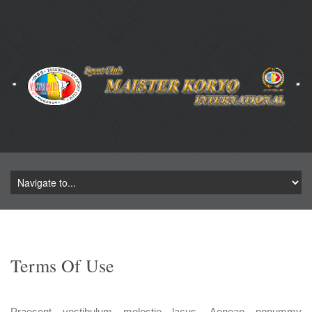
key_words
Terms Of Use
Praesent vestibulum molestie lacus. Aenean nonummy