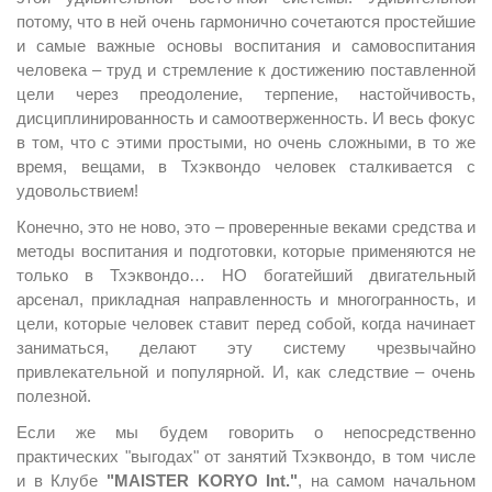
потому, что в ней очень гармонично сочетаются простейшие
и самые важные основы воспитания и самовоспитания
человека – труд и стремление к достижению поставленной
цели через преодоление, терпение, настойчивость,
дисциплинированность и самоотверженность. И весь фокус
в том, что с этими простыми, но очень сложными, в то же
время, вещами, в Тхэквондо человек сталкивается с
удовольствием!
Конечно, это не ново, это – проверенные веками средства и
методы воспитания и подготовки, которые применяются не
только в Тхэквондо… НО богатейший двигательный
арсенал, прикладная направленность и многогранность, и
цели, которые человек ставит перед собой, когда начинает
заниматься, делают эту систему чрезвычайно
привлекательной и популярной. И, как следствие – очень
полезной.
Если же мы будем говорить о непосредственно
практических "выгодах" от занятий Тхэквондо, в том числе
и в Клубе
"MAISTER KORYO Int."
, на самом начальном